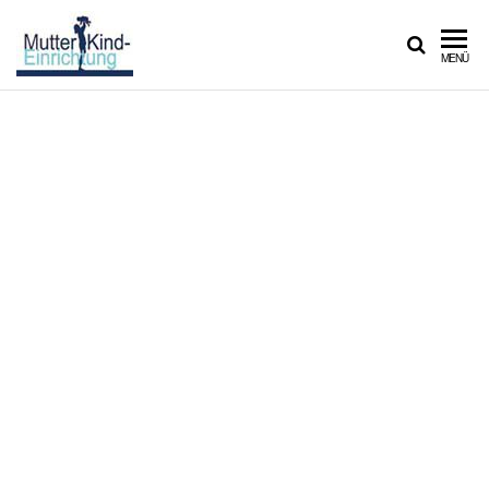
MUTTER-
MENÜ
KIND-
EINRICHTUNG
WILLKOMMEN IN DER
MUTTER-KIND-
EINRICHTUNG
|
„Kinder, die man liebt, werden Erwachsene, die
lieben.“
PEARL S. BUCK