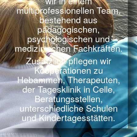
wir in einem
multiprofessionellen Team,
bestehend aus
pädagogischen,
psychologischen und
medizinischen Fachkräften.
Zusätzlich pflegen wir
Kooperationen zu
Hebammen, Therapeuten,
der Tagesklinik in Celle,
Beratungsstellen,
unterschiedliche Schulen
und Kindertagesstätten.